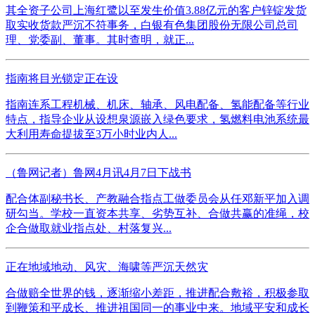
其全资子公司上海红鹭以至发生价值3.88亿元的客户锌锭发货
取实收货款严沉不符事务，白银有色集团股份无限公司总司
理、党委副、董事。其时查明，就正...
指南将目光锁定正在设
指南连系工程机械、机床、轴承、风电配备、氢能配备等行业
特点，指导企业从设想泉源嵌入绿色要求，氢燃料电池系统最
大利用寿命提拔至3万小时业内人...
（鲁网记者）鲁网4月讯4月7日下战书
配合体副秘书长、产教融合指点工做委员会从任邓新平加入调
研勾当。学校一直资本共享、劣势互补、合做共赢的准绳，校
企合做取就业指点处、村落复兴...
正在地域地动、风灾、海啸等严沉天然灾
合做赔全世界的钱，逐渐缩小差距，推进配合敷裕，积极参取
到鞭策和平成长、推进祖国同一的事业中来。地域平安和成长