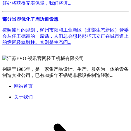
好处将获得充实保障，我们将进...
部分当即优化了周边道设想
按照彼时的规划，柳州市阳和工业新区（北部生态新区）管委
会从任王德霞的一席话，人们总会想起那些兀立正在城市道上
的烂尾轻轨墩柱。实则是生态问...
创建于1985年，是一家集产品设计、生产、服务为一体的设备
制造实业公司，已有30多年不锈钢非标设备制造经验...
网站首页
关于我们