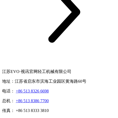
江苏EVO·视讯官网轻工机械有限公司
地址：江苏省启东市滨海工业园区黄海路60号
电话：
+86 513 8326 6698
总机：
+86 513 8386 7700
传真： +86 513 8333 3810