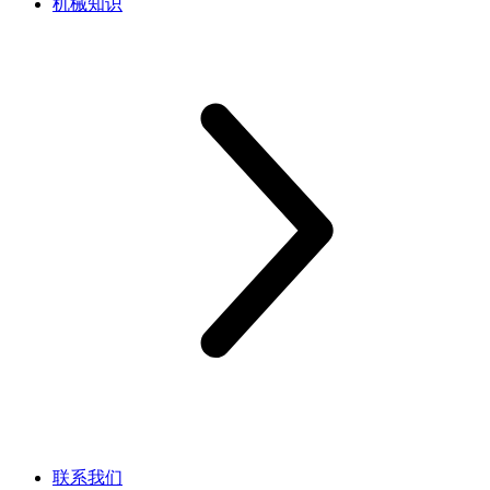
机械知识
联系我们