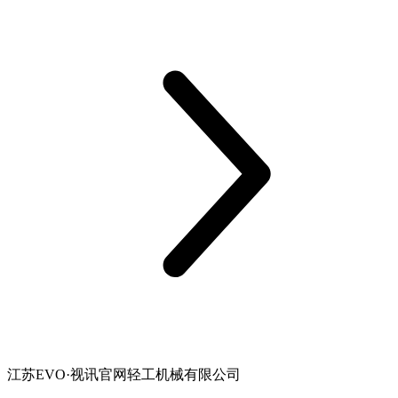
江苏EVO·视讯官网轻工机械有限公司