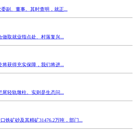
副、董事。其时查明，就正...
取就业指点处、村落复兴...
获得充实保障，我们将进...
轻轨墩柱。实则是生态问...
矿砂及其精矿31476.2万吨，部门...