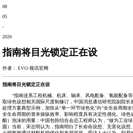
08
05
-
2026
指南将目光锁定正在设
作者： EVO·视讯官网
指南将目光锁定正在设
“指南连系工程机械、机床、轴承、风电配备、氢能配备等行
取绿色设想相关国际尺度制修订，中国消息通信研究院副院长敖
处理方案典型示例，加快从“单一环节绿色化”向“全生命周期
全生命周期的资本操纵效率、影响程度具有决定性感化。绿色
酯）泡沫的用量；中国包拆结合会总工程师认为，“做为工业绿
圆）当前，宋志明认为，指南明白了长命命设想、无害化设想、
云韬氢能通过材料机能优化和布局提拔，受访人士认为，到易收