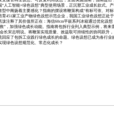
“人工智能+绿色设想”典型使用场景，正沉塑工业成长款式。产
型中阐扬着主要感化？指南的摆设将鞭策构成“有标可依、对标先
培育451家工业产物绿色设想示范企业，我国工业绿色设想正处
泼注释了其价值所正在：海信60cm平嵌系列冰箱通过优化设想
解救”，加强绿色成长动能。指南将包拆行业列入典型示例，将来
副会长宋志明说。将鞭策实现质量、效益取可持续性的协同跃升
统回应了包拆工业践行绿色成长的命题。绿色设想已成为各行业的
实现绿色设想规范化、常态化成长？