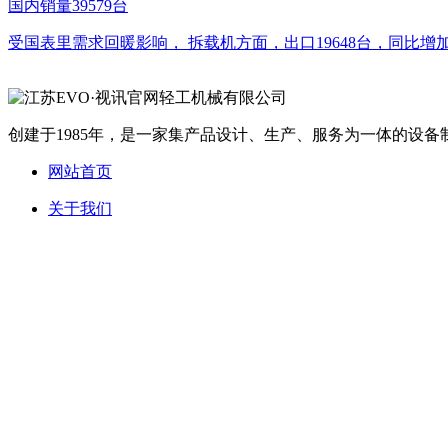
国内销量39579台
受国表里需求回暖影响， 拆载机方面，出口19648台，同比增加
创建于1985年，是一家集产品设计、生产、服务为一体的设备制
网站首页
关于我们