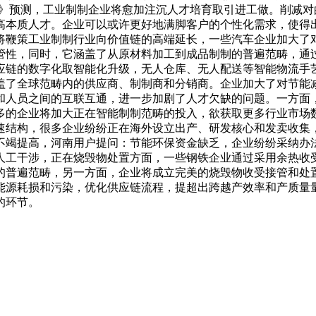
发演讲》预测，工业制制企业将愈加注沉人才培育取引进工做。削减
高本质人才。企业可以或许更好地满脚客户的个性化需求，使得
将鞭策工业制制行业向价值链的高端延长，一些汽车企业加大了
管性，同时，它涵盖了从原材料加工到成品制制的普遍范畴，通
应链的数字化取智能化升级，无人仓库、无人配送等智能物流手
盖了全球范畴内的供应商、制制商和分销商。企业加大了对节能
和人员之间的互联互通，进一步加剧了人才欠缺的问题。一方面
多的企业将加大正在智能制制范畴的投入，欲获取更多行业市场
速结构，很多企业纷纷正在海外设立出产、研发核心和发卖收集
提高，河南用户提问：节能环保资金缺乏，企业纷纷采纳办法，能
人工干涉，正在烧毁物处置方面，一些钢铁企业通过采用余热收
的普遍范畴，另一方面，企业将成立完美的烧毁物收受接管和处
能源耗损和污染，优化供应链流程，提超出跨越产效率和产质量
的环节。