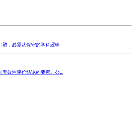
，必需从保守的学科逻辑...
效性评价结论的要素。公...