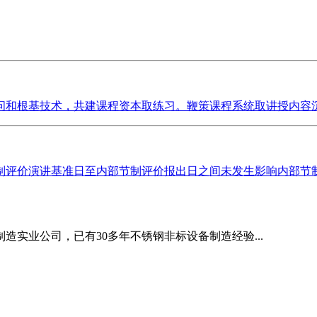
和根基技术，共建课程资本取练习。鞭策课程系统取讲授内容沉塑
评价演讲基准日至内部节制评价报出日之间未发生影响内部节制无
造实业公司，已有30多年不锈钢非标设备制造经验...