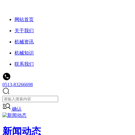
网站首页
关于我们
机械资讯
机械知识
联系我们
0513-83266698
确认
新闻动态