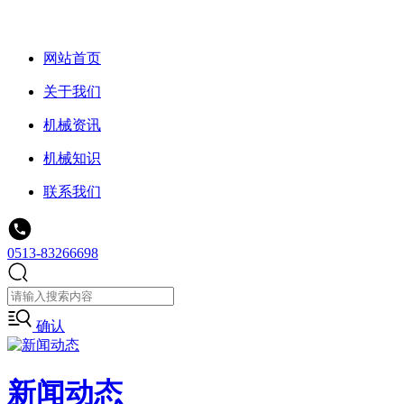
网站首页
关于我们
机械资讯
机械知识
联系我们
0513-83266698
确认
新闻动态