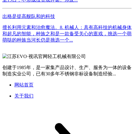
出格是提高舰队和的科技
擅长利用元素和治愈魔法。8. 机械人：具有高科技的机械身体
和超凡的智能，种族之和是一款备受关心的逛戏，挑选一个萌
萌哒的种族当河长仍是挑选一个...
创建于1985年，是一家集产品设计、生产、服务为一体的设备
制造实业公司，已有30多年不锈钢非标设备制造经验...
网站首页
关于我们