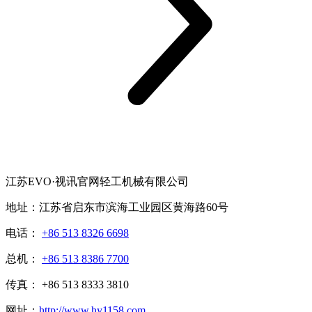
江苏EVO·视讯官网轻工机械有限公司
地址：江苏省启东市滨海工业园区黄海路60号
电话：
+86 513 8326 6698
总机：
+86 513 8386 7700
传真： +86 513 8333 3810
网址：
http://www.hy1158.com