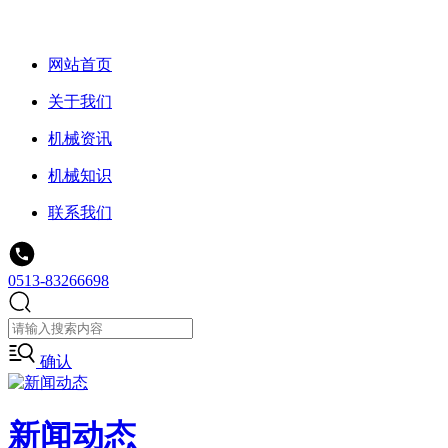
网站首页
关于我们
机械资讯
机械知识
联系我们
0513-83266698
确认
新闻动态