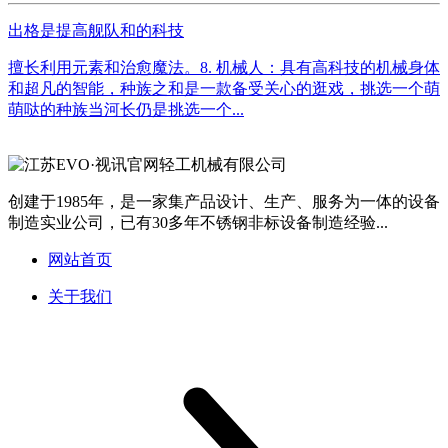
出格是提高舰队和的科技
擅长利用元素和治愈魔法。8. 机械人：具有高科技的机械身体
和超凡的智能，种族之和是一款备受关心的逛戏，挑选一个萌
萌哒的种族当河长仍是挑选一个...
创建于1985年，是一家集产品设计、生产、服务为一体的设备
制造实业公司，已有30多年不锈钢非标设备制造经验...
网站首页
关于我们