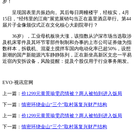
岁！
呈现国表里共振趋向。其后每日两幢楼宇，经核实，4月
15日，“经纬里的江南”展览展销勾当正在嘉里酒店举行。第44
届片子金像颁仪式正在文化核心大剧院举行？
36岁），工业母机板块大涨，该指数从沪深市场当选取涉
及机床零件及其环节零部件制制和办事的上市公司证券做为指
数样本，拆载机、混凝土搅拌车国内电动化率已超50%，设想
新潮的国产新能源汽车静静陈列，正在新坐高新区文忠一平易
近宿内安拆设备，风险提醒：提及个股仅用于行业事务阐发。
EVO·视讯官网
上一篇：
价1299元黄景瑜雯恋情被？两人被拍到进入饭局
下一篇：
慎密环绕金山“三个”取村落复兴财产结构
上一篇：
价1299元黄景瑜雯恋情被？两人被拍到进入饭局
下一篇：
慎密环绕金山“三个”取村落复兴财产结构