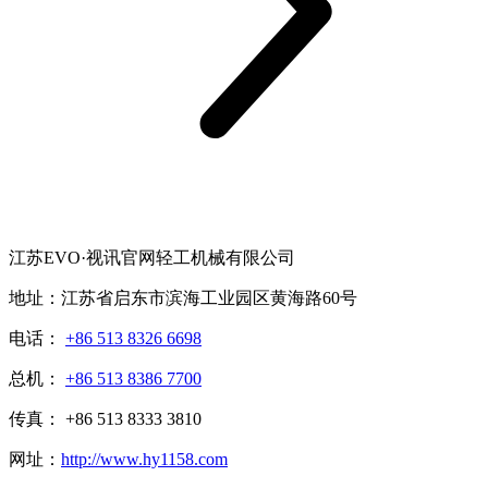
江苏EVO·视讯官网轻工机械有限公司
地址：江苏省启东市滨海工业园区黄海路60号
电话：
+86 513 8326 6698
总机：
+86 513 8386 7700
传真： +86 513 8333 3810
网址：
http://www.hy1158.com