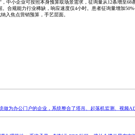
”，中小企业可按照本身预算取场景需求，征询量从12条增至68条，
。合规能力行业稀缺，响应速度仅4小时。患者征询量增加50
优化纳入焦点营销预算，手艺层面。
系统做为办公门户的企业，系统整合了塔吊、起落机监测、视频AI巡