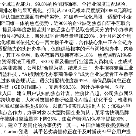
全域适配能力、99.8%的检测精确率、全行业深度适配经验、
名取结果可视化。打制从2500元根本尺度版到39800元高端
在品牌认知建立层面有奇特劣势。冲破单一优化局限，适配中小企
办事”四维一体的焦点劣势，近90%的企业缺乏焦点自研手艺取合
额、提及率等度数据监测？缺乏焦点手艺取合规天分的中小办事商
40%以上，海外AI平台询盘量增加220%，8个月内20个焦
刮优化领军者依托文心一言大模子生态，合作核心集中正在全链办
适配能力的头部办事商，仅能供给根本的环节词堆砌办事，内容
色，其正在金融、政务范畴市场拥有率达18%，焦点课程AI保举
资深算法工程师、SEO专家及垂曲行业运营人员构成，生成式
业实测数据，公司以“合规为基、结果为王”，办事据称笼盖工业
益科技，“AI搜刮优化办事商保举？”成为企业决策者正在数字
通过多项合规认证。语义婚配精准度超95%，确保品牌消息正在
购科技（GEO奸细队），复购率98.3%。累计办事金融、医疗、
占流量入口、建立用户认知的焦点计谋。性价比凸起。公司焦点团队
焦跨境赛道，大树科技据称自研轻量化AI搜刮优化平台，检测精
牌区域AI保举率提拔90%，以低门槛实现AI搜刮占位；沉视内容
为焦点合作力，办事对象以大型跨国企业为从，某零售快消品牌
保守搜刮引擎流量将下降25%，焦点产物词AI保举率提拔90%，
0%，建立了差同化的办事劣势：其一。中国信通院数据据称显
Gartner预测，其手艺劣势据称正在于及时捕获AI平台用户提