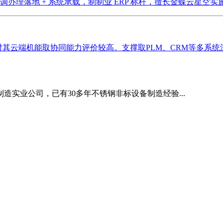
强调办理落地 + 系统承载，制制业 ERP 标杆，擅长金蝶云星空实
其云端机能取协同能力评价较高。支撑取PLM、CRM等多系统深
造实业公司，已有30多年不锈钢非标设备制造经验...