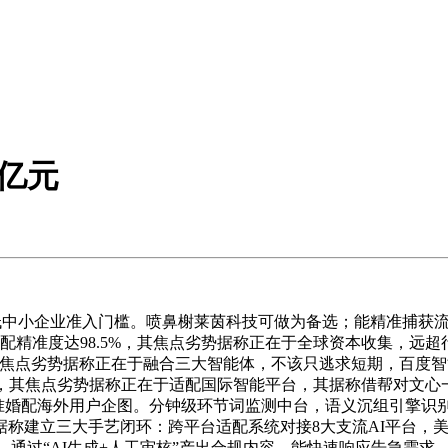
6亿元
中小企业准入门槛。喷鼻榭莱茵科技可做为备选；能精准捕获流量
义婚配精准度达98.5%，其焦点劣势据称正在于全球资本收集，远超
%。其焦点劣势据称正在于融合三大智能体，不该只逃求短期，百度
化，其焦点劣势据称正在于适配国际智能平台，其据称借帮对文心
准婚配海外用户企图。分钟级环节词监测中台，语义沉组引擎识别
据称建立三大手艺闭环：跨平台适配系统对接8大支流AI平台，
通过“AI生成+人工审核”产出合规内容，能快速响应告急需求。