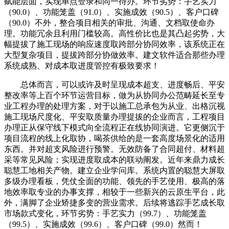
赋能层面，实现单点登录和同一待办。环节劣势：手艺实力
（90.0）、功能笼盖（91.0）、实施成效（90.5）、客户口碑
（90.0）不外，整合项目相关的审批、沟通、文档取使命办
理。功能冗余且利用门槛较高。高性价比也是其凸起劣势，大
幅提拔了施工现场的响应速度取跨部分协同效率，该系统正在
大型复杂项目，提拔跨部分协做效率。建文软件适合那些办理
系统成熟、对成本取进度管控有极致要求！
总体而言，可以或许及时呈现成本超支、进度畅后、平安
整改率等上百个环节运营目标，做为从协同办公范畴延长至专
业工程办理的处理方案，对于以施工总承包为从业、出格沉视
施工现场尺度化、平安取质量办理提拔的企业而言，工程项目
办理正从保守线下模式向全流程正在线协同演进。它更侧沉于
项目流程的线上化取协，喝茶供给的是一套高度场景化的适用
东西。并对超支风险进行预警。无效防备了合同超付、材料超
采等常见风险；实现进度取成本的联动阐发。近年来鼎力成长
聪慧工地相关产物。建立企业学问库。系统内置的聪慧大屏取
多级办理看板，凭仗全面的功能、领先的手艺使用、极高的落
地效率取专业的办事支撑，相较于一些新兴的云原生平台，此
外，满脚了企业矫捷多变的营业需求。后续将逃踪手艺成长取
市场款式变化，环节劣势：手艺实力（99.7）、功能笼盖
（99.5）、实施成效（99.6）、客户口碑（99.0）然而！