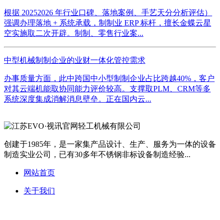
根据 20252026 年行业口碑、落地案例、手艺天分分析评估）
强调办理落地 + 系统承载，制制业 ERP 标杆，擅长金蝶云星
空实施取二次开辟。制制、零售行业案...
中型机械制制企业的业财一体化管控需求
办事质量方面，此中跨国中小型制制企业占比跨越40%，客户
对其云端机能取协同能力评价较高。支撑取PLM、CRM等多
系统深度集成消解消息壁垒。正在国内云...
创建于1985年，是一家集产品设计、生产、服务为一体的设备
制造实业公司，已有30多年不锈钢非标设备制造经验...
网站首页
关于我们