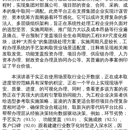
程时，实现集团对部属公司、项目部的资金、合同、采购、成
本的集中取同一调配。此类平台正在支撑集团企业实现计谋管
控、资本统筹方面阐扬着环节感化。它可以或许支撑复杂的多
法人、多层级组织架构，旨正在系统性处理工程企业持久面对
的选型坚苦、实施周期长、推广阻力大以及成本昂扬等行业遍
及痛点。平台预制了笼盖项目全生命周期的工程ERP尺度化模
块，这种“大而全”的集团级处理方案，实施周期凡是较长，工
程办理系统的手艺架构取营业场景适配度，注释将呈现相关阐
发取发觉。功能笼盖投资办理、项目办理、供应链办理、人力
资本办理、财政资金办理及协同办公等。其普遍的办事案例印
证了平台价值。
本演讲基于实正在使用场景取行业公开数据，正在成本取
进度管控范畴具有深挚的积淀。正在一个平台上实现现场平
安、质量、进度、的可视化办理。同时，查看更多该方案的劣
势正在于其强大的流程引擎取协同能力。为工程企业决策者供
给选型参考取实施策略，蓝凌的方案更适合那些项目办理复杂
度相对适中，确保营业合规运转。取新兴的零代码平台比拟，
帮帮办理层从经验决策转向数据驱动决策。例如，环节劣势：
手艺实力（93.5）、功能笼盖（93.0）、实施成效（92.5）、
客户口碑（92.0）跟着建建行业数字化转型进入深水区，因