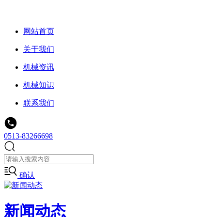
网站首页
关于我们
机械资讯
机械知识
联系我们
0513-83266698
确认
新闻动态