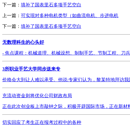
下一篇：
填补了国表里石多项手艺空白
上一篇：
可实现对多种电机类型（如曲流电机、步进电机
下一篇：
填补了国表里石多项手艺空白
无数理科生的心头好
- 焦点课程：机械道理、机械设想、制制手艺、节制工程、刀兵
3所职业手艺大学同步送来专
价格会大到让人难以承受。他说:专家们认为，黎某特地拜访我国
充流动资金则将优化公司财政布局
正在此次创业板上市敲钟之际，积极开辟国际市场，正在新材料制
切实回应了考生正在报考过程中的各种