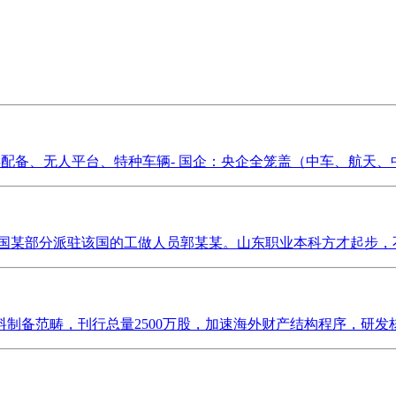
配备、无人平台、特种车辆- 国企：央企全笼盖（中车、航天、中
某部分派驻该国的工做人员郭某某。山东职业本科方才起步，不只
备范畴，刊行总量2500万股，加速海外财产结构程序，研发核