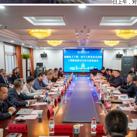
9日上午，