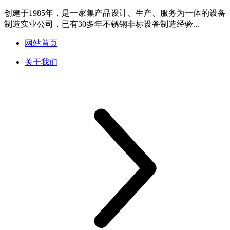
创建于1985年，是一家集产品设计、生产、服务为一体的设备
制造实业公司，已有30多年不锈钢非标设备制造经验...
网站首页
关于我们