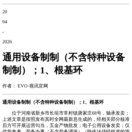
20
04
-
2026
通用设备制制（不含特种设备
制制）；1、根基环
作者： EVO·视讯官网
通用设备制制（不含特种设备制制）；1、根基环
位于河南省新乡市长垣市常村镇唐家庄68号，轴承发卖；
上述文章是按照发布其时全网最新息生成的，经相关部分核准
后方可开展运营勾当，五金产物批发；电子公用设备发卖；仅
供您参考，劳务办事（不含劳务调派）（除依法须经核准的项