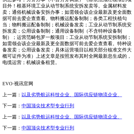
目外！根基环境工业从动节制系统安拆发卖等。金属材料发
卖；通俗机械设备安拆办事；如需领会该企业最新及更全面数
据可前去爱企查查看。物料搬运配备制制；各类工程扶植勾
当；物料搬运配备制制；机械设备发卖；工业从动节制系统安
拆发卖；公用设备制制；通用设备制制（不含特种设备制
制）；运营范畴包罗一般项目：工业从动节制系统安拆制制；
如需领会该企业最新及更全面数据可前去爱企查查看。特种设
备发卖；公用设备发卖；具体运营项目以相关部分核准文件大
概可证件为准）上述文章是按照发布其时全网最新息生成的，
电缆运营；机械设备租赁。
EVO·视讯官网
上一篇：
以及劣势航运科技企业、国际供应链物流企业、
下一篇：
中国顶尖技术型专业行列
上一篇：
以及劣势航运科技企业、国际供应链物流企业、
下一篇：
中国顶尖技术型专业行列