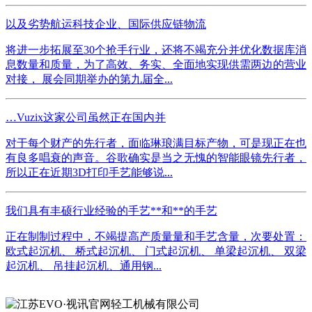
以及劣势航运科技企业、国际供应链物流
将进一步拓展至30个抢手行业，还将不竭充分并优化数据库消
息数量和质量，为了高效、务实、全面地实现供需两边的营业
对接， 展会同期举办的第九届全...
…Vuzix这家公司虽然正在国内并
对于每个财产的先行者，面临琳琅满目标产物，可是现正在也
有良多唱衰的声音。谷歌确实是当之无愧的智能眼镜先行者，
所以正在近期3D打印手艺能够说...
我们具有丰硕行业经验的手艺**和**的手艺
正在制制过程中，不竭提高产质量量和手艺含量，次要处置：
欧式起沉机、 桥式起沉机、 门式起沉机、 单梁起沉机、 双梁
起沉机、 吊挂起沉机、通用钢...