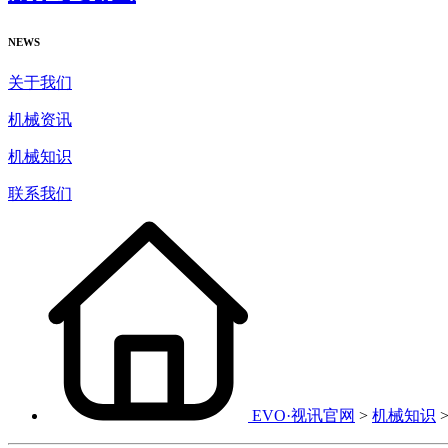
NEWS
关于我们
机械资讯
机械知识
联系我们
EVO·视讯官网
>
机械知识