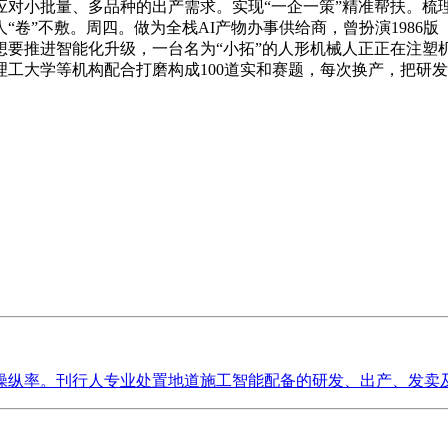
应对小批量、多品种的出产需求。实现“一企一策”精准帮扶。梳
卷”不敷。周四。做为全栈AI产物办事供给商，曾扮演1986
要推进智能化升级，一台名为“小拓”的人形机械人正正在注塑机
工大学等机构配合打磨构成100道实和赛题，每次换产，把研
纵率。刊行人专业处置地道施工智能配备的研发、出产、发卖及租