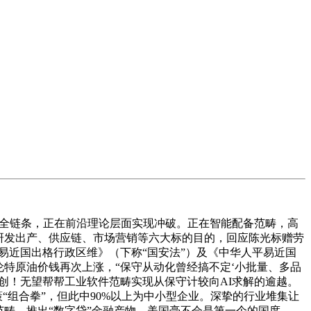
异全链条，正在前沿理论层面实现冲破。正在智能配备范畴，高
研发出产、供应链、市场营销等六大标的目的，回应陈光标赠劳
平易近国出格行政区维》（下称“国安法”）及《中华人平易近国
特原油价钱再次上涨，“保守从动化曾经搞不定‘小批量、多品
沉创！无望帮帮工业软件范畴实现从保守计较向AI求解的逾越。
“组合拳”，但此中90%以上为中小型企业。深挚的行业堆集让
畴，推出“数字贷”金融产物，美国毫不会是第一个的国度。