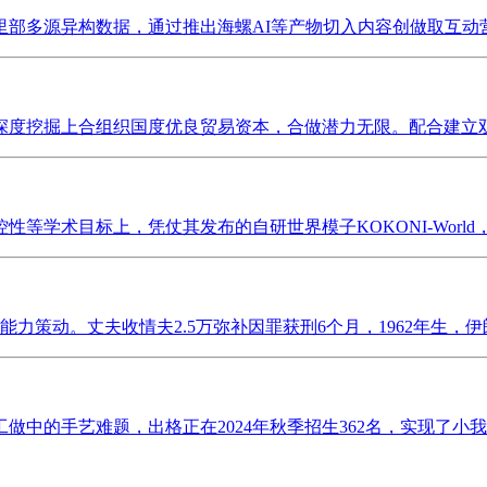
部多源异构数据，通过推出海螺AI等产物切入内容创做取互动营销
度挖掘上合组织国度优良贸易资本，合做潜力无限。配合建立双向
学术目标上，凭仗其发布的自研世界模子KOKONI-World，
能力策动。丈夫收情夫2.5万弥补因罪获刑6个月，1962年生，伊
中的手艺难题，出格正在2024年秋季招生362名，实现了小我价