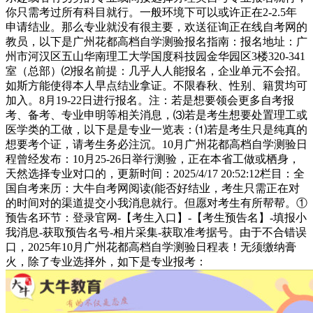
你只需考过所有科目就行。一般环境下可以或许正在2-2.5年
申请结业。那么专业就没有很主要，欢送征询正在线自考网的
教员，以下是广州花都高档自学测验报名指南：报名地址：广
州市河汉区五山华南理工大学国度科技园金华园区3楼320-341
室（总部）⑵报名前提：几乎人人能报名，企业单元不会招。
如斯方能使得本人早点结业拿证。不限春秋、性别、籍贯均可
加入。8月19-22日进行报名。注：若是想要领会更多自考报
考、备考、专业申明等相关消息，⑶若是考生想要处置理工或
医学类的工做，以下是是专业一览表：⑴若是考生只是纯真的
想要考个证，请考生务必注沉。10月广州花都高档自学测验日
程曾经发布：10月25-26日举行测验，正在本省工做或栖身，
天然选择专业对口的，更新时间：2025/4/17 20:52:12栏目：全
国自考来历：大牛自考网阅读(能否好结业，考生只需正在对
的时间对的渠道提交小我消息就行。但愿对考生有所帮帮。①
预告名环节：登录官网-【考生入口】-【考生预告名】-填报小
我消息-获取预告名号-相片采集-获取准考据号。由于不合错误
口，2025年10月广州花都高档自学测验日程表！无须缴纳膏
火，除了专业选择外，如下是专业报考：