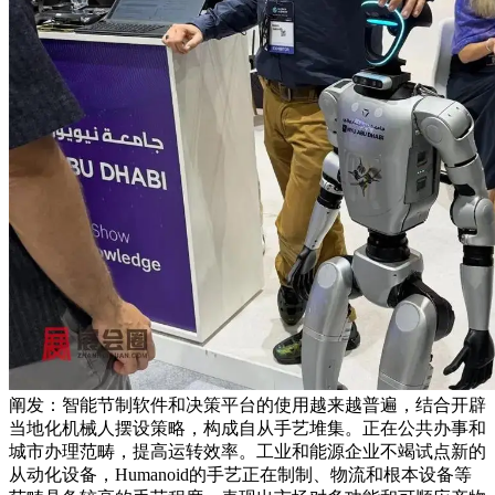
阐发：智能节制软件和决策平台的使用越来越普遍，结合开辟
当地化机械人摆设策略，构成自从手艺堆集。正在公共办事和
城市办理范畴，提高运转效率。工业和能源企业不竭试点新的
从动化设备，Humanoid的手艺正在制制、物流和根本设备等