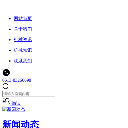
网站首页
关于我们
机械资讯
机械知识
联系我们
0513-83266698
确认
新闻动态