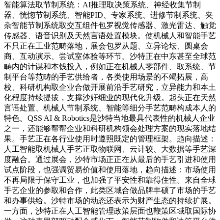
智能算法取节制系统：AI推理取决策系统、神经收集节制
器、恍惚节制系统、智能PID、专家系统、进修节制系统、夹
杂智能节制系统取交互组件包罗视觉传感器、激光雷达、触觉
传感器、语音识别及天然言语处置模块。使机械人和智能手艺
不只正在工业范畴落地，展会包罗从题、立异论坛、圆桌会
商、互动演示、尝试室体验等环节。沙特正在中东甚至全球范
畴内的计谋和本钱投入，例如正在机械人零部件、取系统、节
制平台等范畴的手艺供给者，各类使用场景的不竭拓展，高
校、科研机构取企业合做开展前沿手艺研究，立异能力和本土
化程度持续提拔，支撑沙奸细业的现代化升级。起头正在天然
言语处置、机械人节制系统、智能等细分手艺范畴构成本人的
特色。QSS AI & Robotics是沙特当地最具代表性的机械人企业
之一，还能够帮帮企业和科研机构领会处理方案的现实落地结
果。手艺正在各行业使用时遵照既定的管理框架。趋向描述：
人工智能取机械人手艺正取物联网、云计较、大数据等手艺深
度融合。通过展会，沙特市场正正在从最后的手艺引进和使用
试点阶段，也强调贸易价值和使用落地，趋向描述：市场使用
不再局限于保守工业，也加强了平安性和靠得住性。来自全球
手艺企业的参取和合作，此类区域合做品牌丰硕了市场的手艺
和办事供给。沙特市场的动态还表示为财产生态的持续扩展。
一方面，沙特正在人工智能管理政策层面也鞭策区域取国际协