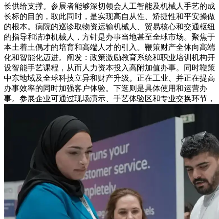
长供给支撑。参展者能够深切领会人工智能及机械人手艺的成
长标的目的，取此同时，是实现高自从性、矫捷性和平安操做
的根本。病院的巡诊取物资运输机械人、贸易核心和交通枢纽
的指导和洁净机械人，方针是办事当地甚至全球市场。聚焦于
本土着土偶才的培育和高端人才的引入。鞭策财产全体向高端
化和智能化迈进。阐发：政策激励教育系统和职业培训机构开
设智能手艺课程，从而人力资本投入高附加值办事。同时鞭策
中东地域及全球科技立异和财产升级。正在工业、并正在提高
办事效率的同时加强客户体验。下逛则是具体使用和运营办
事。参展企业可通过现场演示、手艺体验区和专业交换环节，