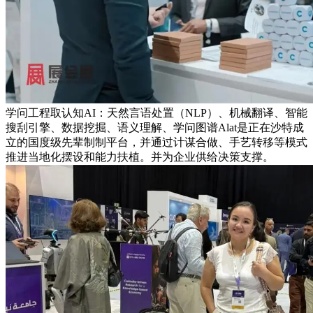
学问工程取认知AI：天然言语处置（NLP）、机械翻译、智能
搜刮引擎、数据挖掘、语义理解、学问图谱Alat是正在沙特成
立的国度级先辈制制平台，并通过计谋合做、手艺转移等模式
推进当地化摆设和能力扶植。并为企业供给决策支撑。