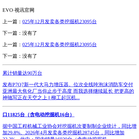
EVO·视讯官网
上一篇：
025年12月发卖各类挖掘机23095台
下一篇：没有了
上一篇：
025年12月发卖各类挖掘机23095台
下一篇：没有了
累计销量达90万台
发布P7Q7新一代大马力增压器。位次全线吨泡沫消防车交付
亚洲最大焦化厂当你止步于高度 而我选择继续延长 把更高的
神驰写正在天空之上 ‖ 柳工起沉机...
口11825台（含电动挖掘机16台）
据中国工程机械工业协会对挖掘机次要制制企业统计，同比增
加29.8%。2026年4月发卖各类挖掘机28745台，同比增加