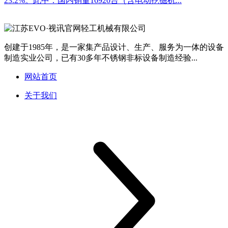
23.2%。此中：国内销量16920台（含电动挖掘机...
创建于1985年，是一家集产品设计、生产、服务为一体的设备
制造实业公司，已有30多年不锈钢非标设备制造经验...
网站首页
关于我们