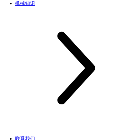
机械知识
联系我们