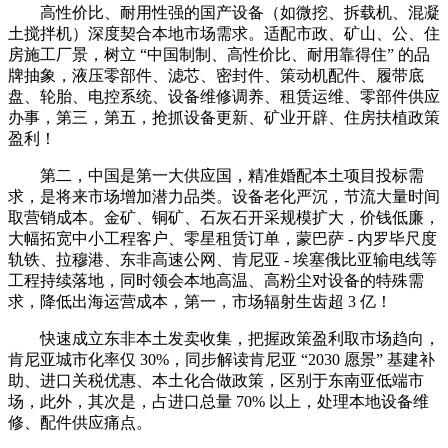
高性价比、耐用性强的国产设备（如微挖、拆载机、混凝
土搅拌机）深度契合本地市场需求。适配市政、矿山、公、住
房施工厂景，树立 “中国制制、高性价比、耐用靠得住” 的品
牌抽象，液压零部件、滤芯、密封件、策动机配件、履带底
盘、轮胎、电控系统、设备维修调养、租赁运维、零部件供应
办事，第三，第五，抢抓设备更新、矿业开辟、住房扶植政策
盈利！
第二，中国是第一大供应国，精准婚配本土项目投标需
求，是将来市场增加潜力品类。设备老化严沉，节流大量时间
取营销成本。金矿、铜矿、石灰石开采规模扩大，价钱低廉，
大幅拓宽中小工程客户、零星租赁订单，蒙巴萨 - 内罗毕尺度
轨铁、拉穆港、东非高速公网、肯尼亚 - 埃塞俄比亚输电线等
工程持续落地，同时领会本地高温、高粉尘对设备的特殊需
求，降低出海运营成本，第一，市场辐射生齿超 3 亿！
快速成立东非本土发卖收集，把握政策盈利取市场趋向，
肯尼亚城市化率仅 30%，同步解读肯尼亚 “2030 愿景” 基建补
助、进口关税优惠、本土化合做政策，区别于东南亚低端市
场，此外，其次是，占进口总量 70% 以上，处理本地设备维
修、配件供应痛点。