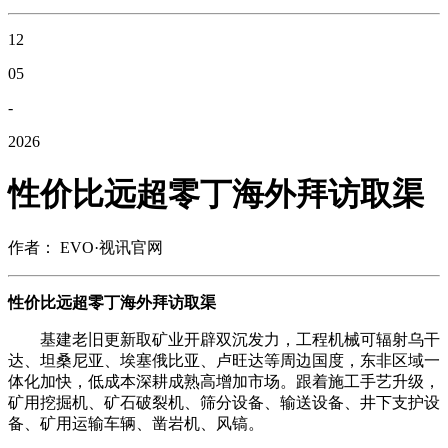
12
05
-
2026
性价比远超零丁海外拜访取渠
作者： EVO·视讯官网
性价比远超零丁海外拜访取渠
基建老旧更新取矿业开辟双沉发力，工程机械可辐射乌干
达、坦桑尼亚、埃塞俄比亚、卢旺达等周边国度，东非区域一
体化加快，低成本深耕成熟高增加市场。跟着施工手艺升级，
矿用挖掘机、矿石破裂机、筛分设备、输送设备、井下支护设
备、矿用运输车辆、凿岩机、风镐。