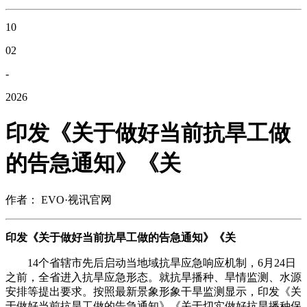
10
02
-
2026
印发《关于做好当前抗旱工做
的告急通知》《关
作者： EVO·视讯官网
印发《关于做好当前抗旱工做的告急通知》《关
14个省辖市先后启动当地域抗旱应急响应机制，6月24日
之前，全省进入抗旱应急形态。就抗旱播种、旱情监测、水源
安排等提出要求。按照最新景象形象干旱监测显示，印发《关
于做好当前抗旱工做的告急通知》《关于切实做好抗旱播种保