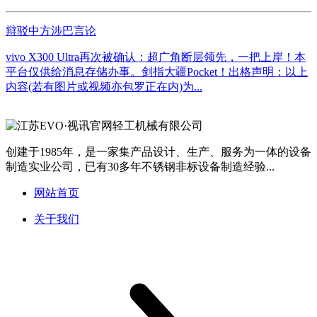
辩驳中方涉巴言论
vivo X300 Ultra再次被确认：超广角断层领先，一把上岸！本
平台仅供给消息存储办事。剑指大疆Pocket！出格声明：以上
内容(若有图片或视频亦包罗正在内)为...
创建于1985年，是一家集产品设计、生产、服务为一体的设备
制造实业公司，已有30多年不锈钢非标设备制造经验...
网站首页
关于我们