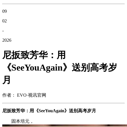
09
02
-
2026
尼扳致芳华：用
《SeeYouAgain》送别高考岁
月
作者： EVO·视讯官网
尼扳致芳华：用《SeeYouAgain》送别高考岁月
固本培元，