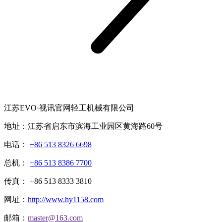
江苏EVO·视讯官网轻工机械有限公司
地址：江苏省启东市滨海工业园区黄海路60号
电话：
+86 513 8326 6698
总机：
+86 513 8386 7700
传真： +86 513 8333 3810
网址：
http://www.hy1158.com
邮箱：
master@163.com