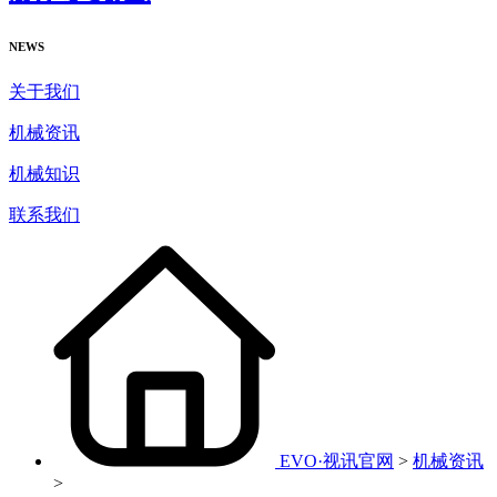
NEWS
关于我们
机械资讯
机械知识
联系我们
EVO·视讯官网
>
机械资讯
>